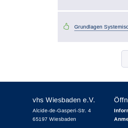
Grundlagen Systemisc
Seite 6 von 6
vhs Wiesbaden e.V.
Öffn
Alcide-de-Gasperi-Str. 4
Infor
65197 Wiesbaden
Anme