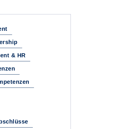
ent
ership
ent & HR
enzen
ompetenzen
bschlüsse