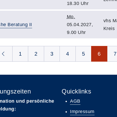
18.30 Uhr
Mo.
vhs M
he Beratung II
05.04.2027,
Kreis
9.00 Uhr
1
2
3
4
5
6
7
ungszeiten
Quicklinks
mation und persönliche
AGB
ldung:
Impressum